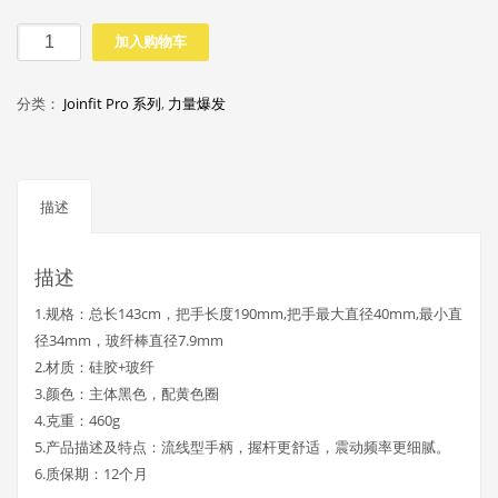
飞
加入购物车
棒
PRO
分类：
Joinfit Pro 系列
,
力量爆发
版
（轻
级
别）
描述
数
量
描述
1.规格：总长143cm，把手长度190mm,把手最大直径40mm,最小直
径34mm，玻纤棒直径7.9mm
2.材质：硅胶+玻纤
3.颜色：主体黑色，配黄色圈
4.克重：460g
5.产品描述及特点：流线型手柄，握杆更舒适，震动频率更细腻。
6.质保期：12个月