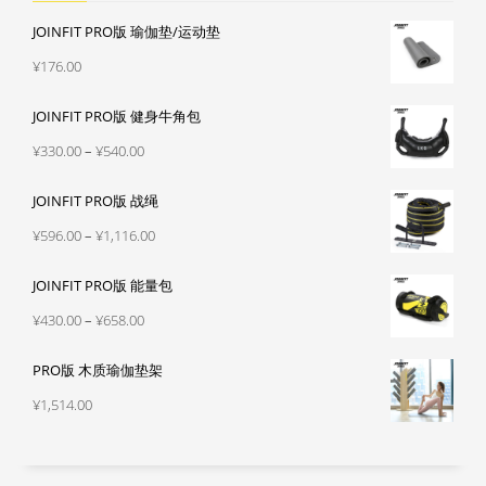
JOINFIT PRO版 瑜伽垫/运动垫
¥
176.00
JOINFIT PRO版 健身牛角包
价
¥
330.00
–
¥
540.00
格
JOINFIT PRO版 战绳
范
围：
价
¥
596.00
–
¥
1,116.00
¥330.00
格
至
JOINFIT PRO版 能量包
范
¥540.00
围：
价
¥
430.00
–
¥
658.00
¥596.00
格
至
PRO版 木质瑜伽垫架
范
¥1,116.00
围：
¥
1,514.00
¥430.00
至
¥658.00