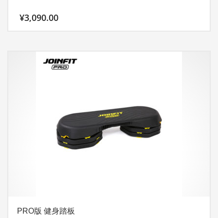
择
¥
3,090.00
这
些
选
项
PRO版 健身踏板