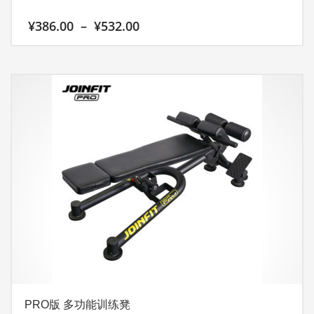
价
¥
386.00
–
¥
532.00
格
范
本
围：
产
¥386.00
至
品
¥532.00
有
多
种
变
体。
可
在
产
品
页
面
上
PRO版 多功能训练凳
选