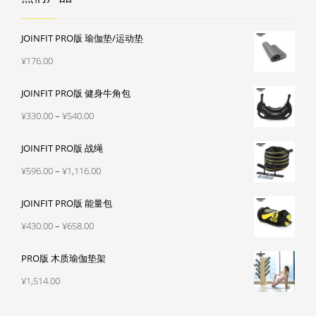
JOINFIT PRO版 瑜伽垫/运动垫
¥
176.00
JOINFIT PRO版 健身牛角包
价
¥
330.00
–
¥
540.00
格
JOINFIT PRO版 战绳
范
围：
价
¥
596.00
–
¥
1,116.00
¥330.00
格
至
JOINFIT PRO版 能量包
范
¥540.00
围：
价
¥
430.00
–
¥
658.00
¥596.00
格
至
PRO版 木质瑜伽垫架
范
¥1,116.00
围：
¥
1,514.00
¥430.00
至