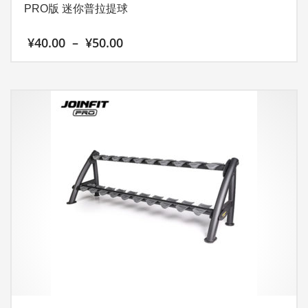
PRO版 迷你普拉提球
价
¥
40.00
–
¥
50.00
格
范
本
围：
产
¥40.00
至
品
¥50.00
有
多
种
变
体。
可
在
产
品
页
面
上