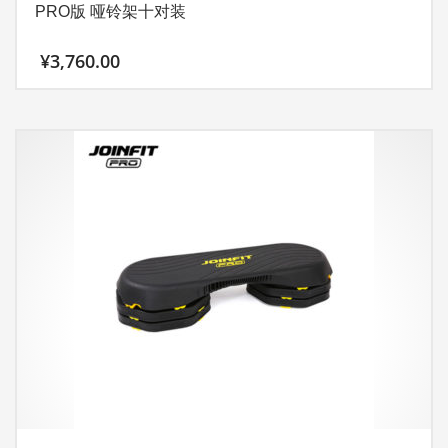
PRO版 哑铃架十对装
选
择
¥
3,760.00
这
些
选
项