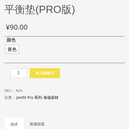
平衡垫(PRO版)
¥
90.00
颜色
黄色
平
加入购物车
衡
垫
SKU：
N/A
(PRO
分类：
Joinfit Pro 系列
,
瑜伽器材
版)
数
量
其他信息
描述