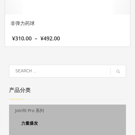
页
面
上
非弹力药球
选
择
价
¥
310.00
–
¥
492.00
这
格
些
范
本
选
围：
产
¥310.00
项
至
品
¥492.00
有
多
种
产品分类
变
体。
可
Joinfit Pro 系列
在
产
力量爆发
品