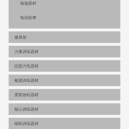
页
瑜伽器材
面
上
电动按摩
选
择
这
健身架
些
选
力量训练器材
项
抗阻力性器材
敏捷训练器材
柔韧放松器材
核心训练器材
辅助训练器材