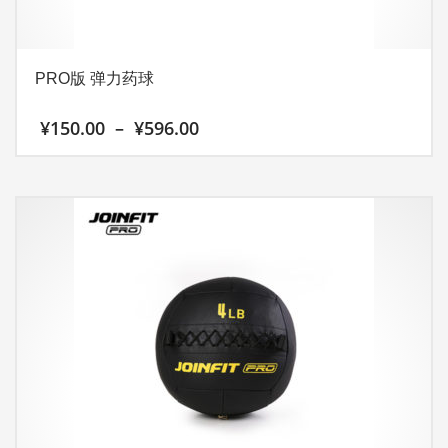
页
面
上
PRO版 弹力药球
选
择
价
¥
150.00
–
¥
596.00
这
格
些
范
本
选
围：
产
¥150.00
项
至
品
¥596.00
有
多
种
变
体。
可
在
产
品