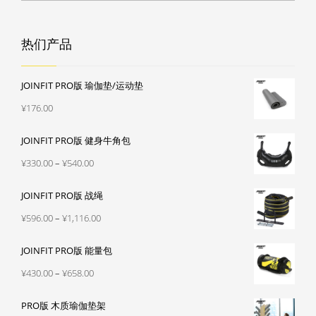
热们产品
JOINFIT PRO版 瑜伽垫/运动垫
¥
176.00
JOINFIT PRO版 健身牛角包
价
¥
330.00
–
¥
540.00
格
JOINFIT PRO版 战绳
范
围：
价
¥
596.00
–
¥
1,116.00
¥330.00
格
至
JOINFIT PRO版 能量包
范
¥540.00
围：
价
¥
430.00
–
¥
658.00
¥596.00
格
至
PRO版 木质瑜伽垫架
范