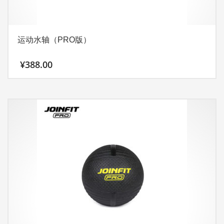
运动水轴（PRO版）
¥
388.00
本
产
品
有
多
种
变
体。
可
在
产
品