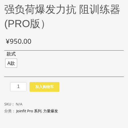
强负荷爆发力抗 阻训练器
(PRO版）
¥
950.00
款式
A款
强
加入购物车
负
荷
SKU：
N/A
爆
分类：
Joinfit Pro 系列
,
力量爆发
发
力
抗