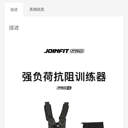
阻
其他信息
描述
训
练
器
描述
(PRO
版）
数
量