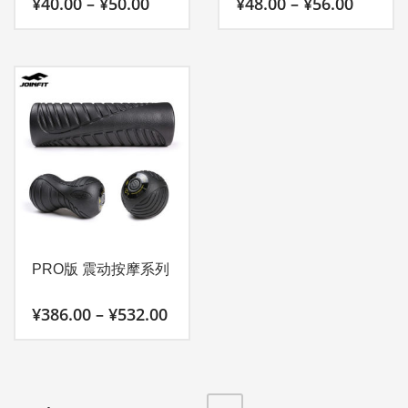
价
价
¥
40.00
–
¥
50.00
¥
48.00
–
¥
56.00
面
格
格
范
范
上
本
本
围：
围：
选
产
产
¥40.00
¥48.00
择
至
至
品
品
¥50.00
¥56.00
这
有
有
些
多
多
选
种
种
项
变
变
体。
体。
可
可
在
在
产
产
PRO版 震动按摩系列
品
品
页
页
价
¥
386.00
–
¥
532.00
面
面
格
范
上
上
本
围：
选
选
产
¥386.00
择
择
至
品