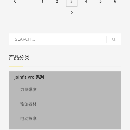
¥532.00
这
这
1
2
4
5
6
3
有
些
些
多
选
选
种
项
项
变
体。
可
在
产
产品分类
品
页
面
Joinfit Pro 系列
上
选
力量爆发
择
这
瑜伽器材
些
选
电动按摩
项