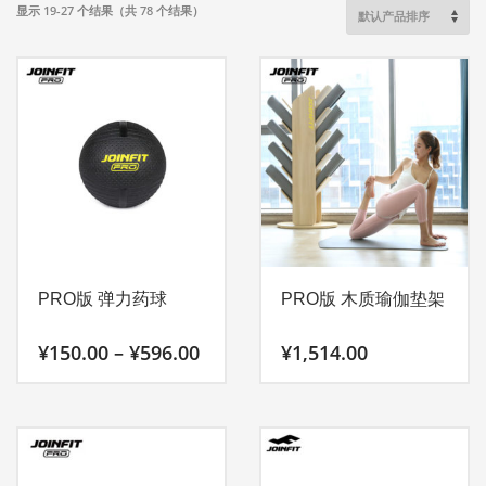
显示 19-27 个结果（共 78 个结果）
PRO版 弹力药球
PRO版 木质瑜伽垫架
价
¥
150.00
–
¥
596.00
¥
1,514.00
格
范
本
围：
产
¥150.00
至
品
¥596.00
有