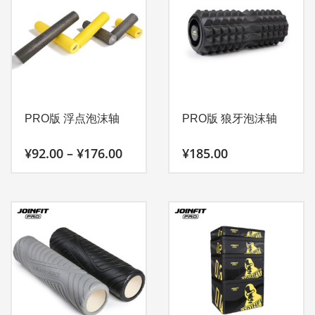
多
种
变
体。
可
在
产
PRO版 浮点泡沫轴
PRO版 狼牙泡沫轴
品
页
价
¥
92.00
–
¥
176.00
¥
185.00
面
格
范
上
本
围：
选
产
¥92.00
择
至
品
¥176.00
这
有
些
多
选
种
项
变
体。