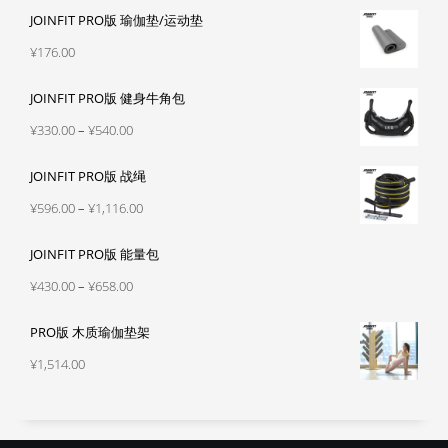
JOINFIT PRO版 瑜伽垫/运动垫
¥
176.00
JOINFIT PRO版 健身牛角包
价
¥
330.00
–
¥
540.00
格
JOINFIT PRO版 战绳
范
围：
价
¥
596.00
–
¥
1,116.00
¥330.00
格
至
JOINFIT PRO版 能量包
范
¥540.00
围：
价
¥
430.00
–
¥
658.00
¥596.00
格
至
PRO版 木质瑜伽垫架
范
¥1,116.00
围：
¥
1,514.00
¥430.00
至
¥658.00