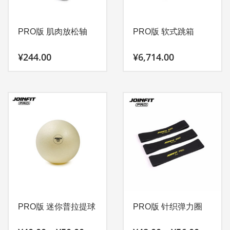
可
在
产
PRO版 肌肉放松轴
PRO版 软式跳箱
品
页
¥
244.00
¥
6,714.00
面
上
本
选
产
择
品
这
有
些
多
选
种
项
变
体。
可
在
产
PRO版 迷你普拉提球
PRO版 针织弹力圈
品
页