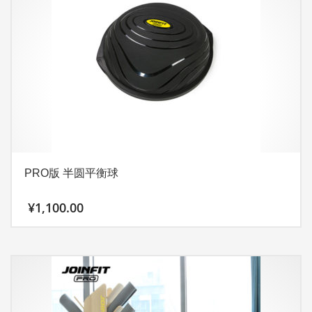
种
变
体。
可
在
产
品
页
面
上
PRO版 半圆平衡球
选
择
¥
1,100.00
这
些
选
项