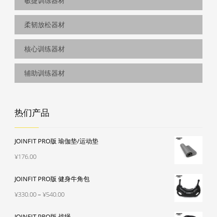
敏捷训练器材
柔韧放松器材
核心训练器材
辅助训练器材
热们产品
JOINFIT PRO版 瑜伽垫/运动垫
¥
176.00
JOINFIT PRO版 健身牛角包
价
¥
330.00
–
¥
540.00
格
JOINFIT PRO版 战绳
范