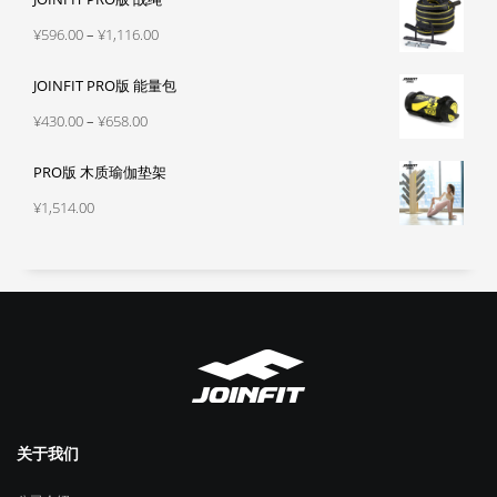
围：
价
¥
596.00
–
¥
1,116.00
¥330.00
格
至
JOINFIT PRO版 能量包
范
¥540.00
围：
价
¥
430.00
–
¥
658.00
¥596.00
格
至
PRO版 木质瑜伽垫架
范
¥1,116.00
围：
¥
1,514.00
¥430.00
至
¥658.00
关于我们