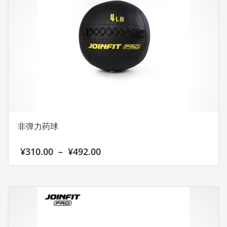
非弹力药球
价
¥
310.00
–
¥
492.00
格
范
本
围：
产
¥310.00
至
品
¥492.00
有
多