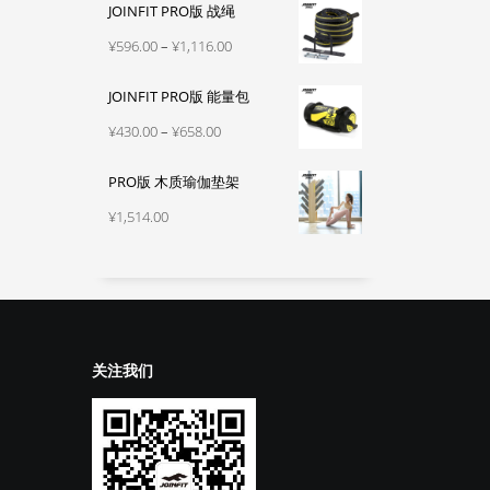
JOINFIT PRO版 战绳
范
围：
价
¥
596.00
–
¥
1,116.00
¥330.00
格
至
JOINFIT PRO版 能量包
范
¥540.00
围：
价
¥
430.00
–
¥
658.00
¥596.00
格
至
PRO版 木质瑜伽垫架
范
¥1,116.00
围：
¥
1,514.00
¥430.00
至
¥658.00
关注我们