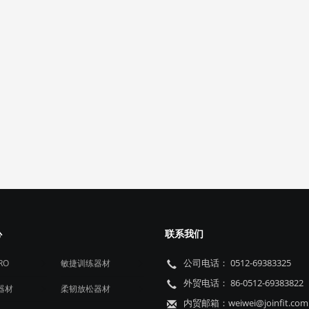
项
心
联系我们
公司电话： 0512-69383325
PRO
敏捷训练器材
外贸电话： 86-0512-69383822
器材
柔韧放松器材
内贸邮箱：weiwei@joinfit.com