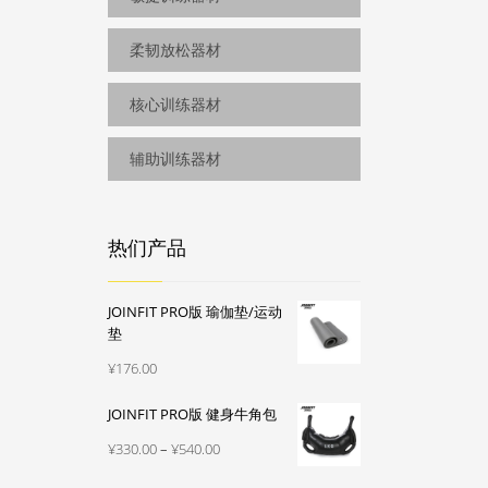
.00
柔韧放松器材
.00
核心训练器材
辅助训练器材
热们产品
JOINFIT PRO版 瑜伽垫/运动
垫
¥
176.00
JOINFIT PRO版 健身牛角包
价
¥
330.00
–
¥
540.00
格