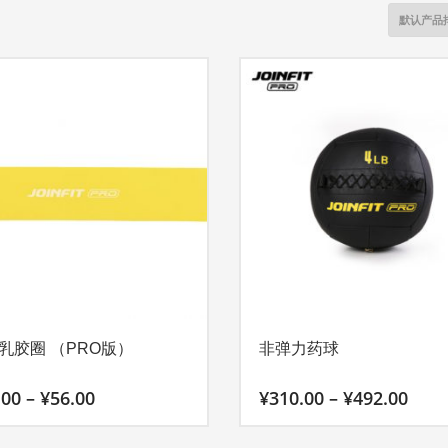
乳胶圈 （PRO版）
非弹力药球
价
价
.00
–
¥
56.00
¥
310.00
–
¥
492.00
格
格
范
范
本