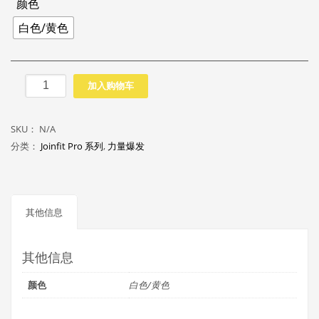
颜色
白色/黄色
标
加入购物车
志
碟
SKU：
N/A
(PRO
分类：
Joinfit Pro 系列
,
力量爆发
版)
数
量
其他信息
其他信息
颜色
白色/黄色