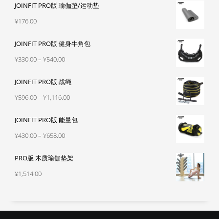
JOINFIT PRO版 瑜伽垫/运动垫
¥
176.00
JOINFIT PRO版 健身牛角包
价
¥
330.00
–
¥
540.00
格
JOINFIT PRO版 战绳
范
围：
价
¥
596.00
–
¥
1,116.00
¥330.00
格
至
JOINFIT PRO版 能量包
范
¥540.00
围：
价
¥
430.00
–
¥
658.00
¥596.00
格
至
PRO版 木质瑜伽垫架
范
¥1,116.00
围：
¥
1,514.00
¥430.00
至
¥658.00