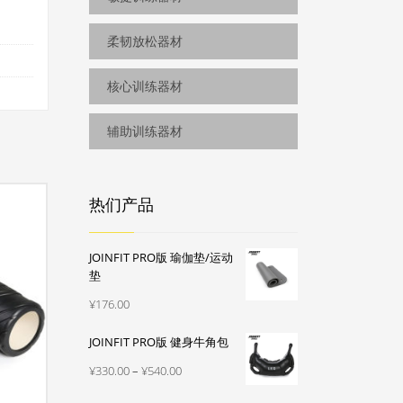
柔韧放松器材
核心训练器材
辅助训练器材
热们产品
JOINFIT PRO版 瑜伽垫/运动
垫
¥
176.00
JOINFIT PRO版 健身牛角包
价
¥
330.00
–
¥
540.00
格