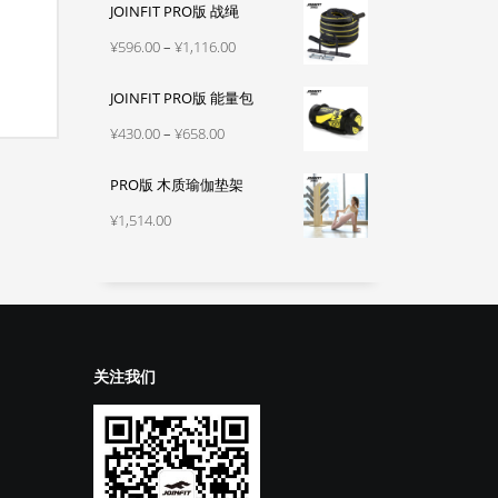
JOINFIT PRO版 战绳
范
围：
价
¥
596.00
–
¥
1,116.00
¥330.00
格
至
JOINFIT PRO版 能量包
范
¥540.00
围：
价
¥
430.00
–
¥
658.00
¥596.00
格
至
PRO版 木质瑜伽垫架
范
¥1,116.00
围：
¥
1,514.00
¥430.00
至
¥658.00
关注我们