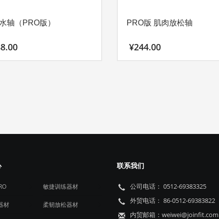
水轴（PRO版）
PRO版 肌肉放松轴
8.00
¥
244.00
本
产
品
有
多
种
变
体。
可
心
联系我们
在
产
公司电话： 0512-69383325
PRO
敏捷训练器材
品
外贸电话： 86-0512-69383822
器材
柔韧放松器材
页
内贸邮箱：weiwei@joinfit.com