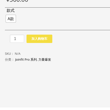
款式
A款
1.2
加入购物车
米
曲
SKU：
N/A
杆
分类：
Joinfit Pro 系列
,
力量爆发
（PRO）
数
量