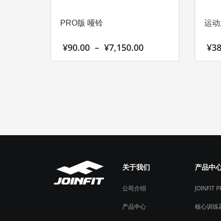
PRO版 哑铃
运动
价
¥
90.00
–
¥
7,150.00
¥
38
格
范
本
本
围：
产
产
¥90.00
至
品
品
¥7,150.00
有
有
多
多
种
种
变
变
体。
体。
可
可
关于我们
产品中
在
在
产
产
公司介绍
JOINFIT 
品
品
产品中心
核心训练
页
页