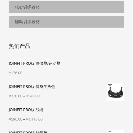
热们产品
JOINFIT PRO版 瑜伽垫/运动垫
¥
176.00
JOINFIT PRO版 健身牛角包
价
¥
330.00
–
¥
540.00
格
JOINFIT PRO版 战绳
范
围：
价
¥
596.00
–
¥
1,116.00
¥330.00
格
至
JOINFIT PRO版 能量包
范
¥540.00
围：
价
¥
430.00
–
¥
658.00
¥596.00
格
至
PRO版 木质瑜伽垫架
范
¥1,116.00
围：
¥
1,514.00