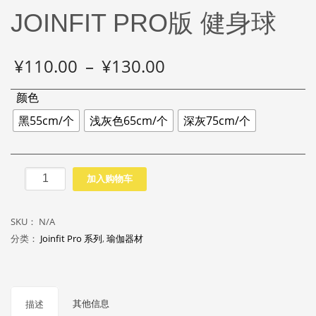
JOINFIT PRO版 健身球
价
¥
110.00
–
¥
130.00
格
范
颜色
围：
黑55cm/个
浅灰色65cm/个
深灰75cm/个
¥110.00
至
¥130.00
JOINFIT
加入购物车
PRO
版
SKU：
N/A
健
分类：
Joinfit Pro 系列
,
瑜伽器材
身
球
数
量
其他信息
描述