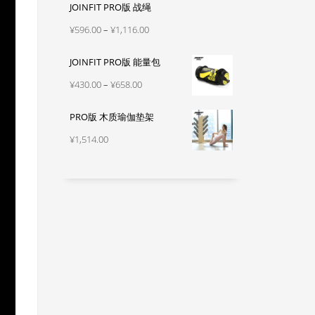
JOINFIT PRO版 战绳
范
围：
价
¥
596.00
–
¥
1,116.00
¥330.00
格
至
JOINFIT PRO版 能量包
范
¥540.00
围：
价
¥
430.00
–
¥
658.00
¥596.00
格
至
PRO版 木质瑜伽垫架
范
¥1,116.00
围：
¥
1,514.00
¥430.00
至
¥658.00