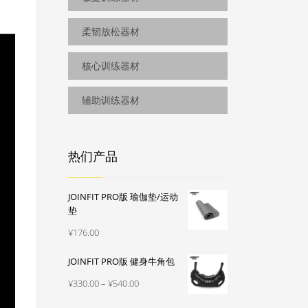
柔韧放松器材
核心训练器材
辅助训练器材
热们产品
JOINFIT PRO版 瑜伽垫/运动
垫
¥
176.00
JOINFIT PRO版 健身牛角包
价
¥
330.00
–
¥
540.00
格