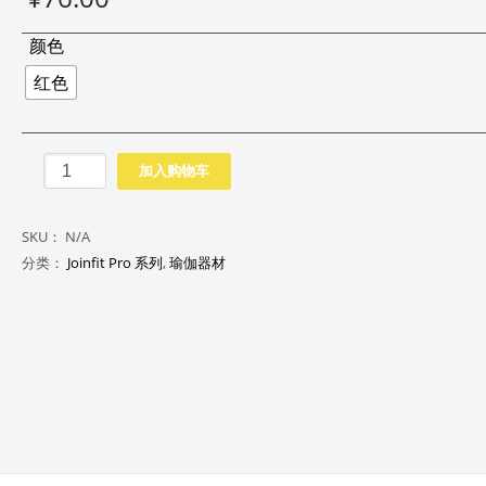
颜色
红色
扁
加入购物车
状
弹
SKU：
N/A
力
分类：
Joinfit Pro 系列
,
瑜伽器材
带
（PRO）
数
量